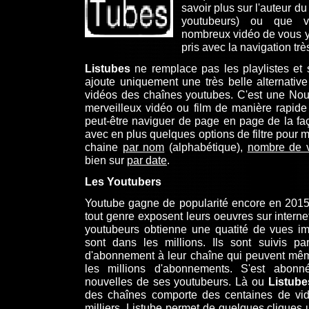
savoir plus sur l'auteur 
youtubeurs) ou que vo
nombreux vidéo de vous yo
pris avec la navigation tr
Listubes
ne remplace pas les playlistes et
ajoute uniquement une très belle alternativ
vidéos des chaînes youtubes. C'est une Nou
merveilleux vidéo ou film de manière rapide
peut-être naviguer de page en page de la fa
avec en plus quelques options de filtre pour m
chaine
par nom
(alphabétique),
nombre de 
bien sur
par date
.
Les Youtubers
Youtube gagne de popularité encore en 2015
tout genre exposent leurs oeuvres sur interne
youtubeurs obtienne une quatité de vues im
sont dans les millions. Ils sont suivis p
d'abonnement à leur chaîne qui peuvent mêm
les millions d'abonnements. S'est abonn
nouvelles de ses youtubeurs. Là ou
Listube
des chaînes comporte des centaines de vi
milliers, Listube permet de quelques cliques