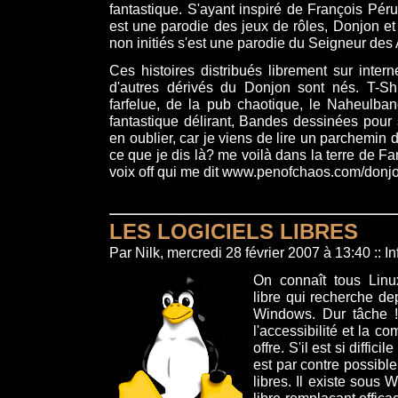
fantastique. S'ayant inspiré de François Péru
est une parodie des jeux de rôles, Donjon et
non initiés s'est une parodie du Seigneur des
Ces histoires distribués librement sur intern
d'autres dérivés du Donjon sont nés. T-Shi
farfelue, de la pub chaotique, le Naheul
fantastique délirant, Bandes dessinées pour s
en oublier, car je viens de lire un parchemin d
ce que je dis là? me voilà dans la terre de Fan
voix off qui me dit
www.penofchaos.com/donj
LES LOGICIELS LIBRES
Par Nilk, mercredi 28 février 2007 à 13:40
::
In
On connaît tous Linux
libre qui recherche d
Windows. Dur tâche ! I
l'accessibilité et la 
offre. S'il est si diffic
est par contre possible 
libres. Il existe sous