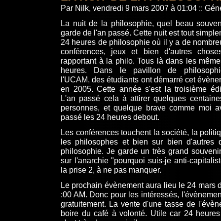
Par Nilk, vendredi 9 mars 2007 à 01:04
::
Géne
La nuit de la philosophie, quel beau souven
garde de l'an passé. Cette nuit est tout simpl
24 heures de philosophie où il y a de nombr
conférences, jeux et bien d'autres chose
rapportant à la philo. Tous là dans les mêm
heures. Dans le pavillon de philosoph
l'UCAM, des étudiants ont démarré cet évèn
en 2005. Cette année s'est la troisième édi
L'an passé cela à attirer quelques centain
personnes, et quelque brave comme moi a
passé les 24 heures debout.
Les conférences touchent la société, la politiq
les philosophes et bien sur bien d'autres 
philosophie. Je garde un très grand souveni
sur l'anarchie "pourquoi suis-je anti-capitalis
la prise 2, à ne pas manquer.
Le prochain évènement aura lieu le 24 mars 
:00 AM. Donc pour les intéressés, l'évènement
gratuitement. La vente d'une tasse de l'évè
boire du café à volonté. Utile car 24 heures 