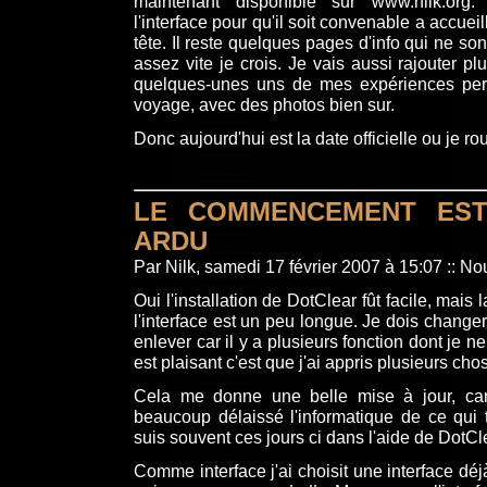
maintenant disponible sur www.nilk.org. 
l'interface pour qu'il soit convenable a accueil
tête. Il reste quelques pages d'info qui ne sont
assez vite je crois. Je vais aussi rajouter pl
quelques-unes uns de mes expériences perso
voyage, avec des photos bien sur.
Donc aujourd'hui est la date officielle ou je ro
LE COMMENCEMENT ES
ARDU
Par Nilk, samedi 17 février 2007 à 15:07
::
Nou
Oui l'installation de DotClear fût facile, mais 
l'interface est un peu longue. Je dois change
enlever car il y a plusieurs fonction dont je n
est plaisant c'est que j'ai appris plusieurs cho
Cela me donne une belle mise à jour, car
beaucoup délaissé l'informatique de ce qui
suis souvent ces jours ci dans l'aide de DotCl
Comme interface j'ai choisit une interface dé