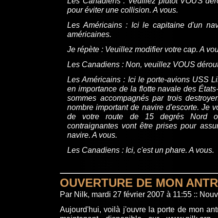
Les Canadiens : Veuillez plutôt VOUS dér
pour éviter une collision. A vous.
Les Américains : Ici le capitaine d'un na
américaines.
Je répète : Veuillez modifier votre cap. A vo
Les Canadiens : Non, veuillez VOUS déroute
Les Américains : Ici le porte-avions USS L
en importance de la flotte navale des État
sommes accompagnés par trois destroyers,
nombre important de navire d'escorte. Je
de votre route de 15 degrés Nord 
contraignantes vont être prises pour assur
navire. A vous.
Les Canadiens : Ici, c'est un phare. A vous.
OUVERTURE DE MON ANTR
Par Nilk, mardi 27 février 2007 à 11:55
::
Nouve
Aujourd'hui, voilà j'ouvre la porte de mon ant